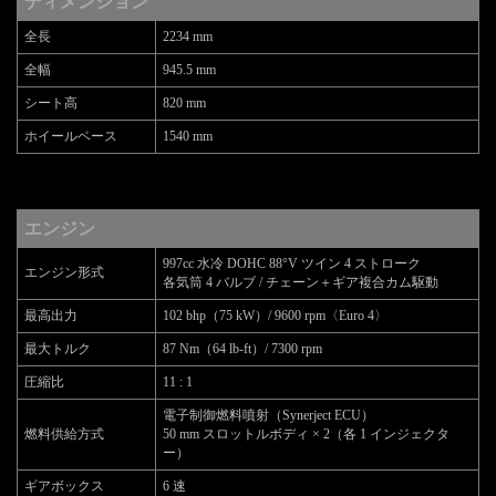
ディメンション
全長
2234 mm
全幅
945.5 mm
シート高
820 mm
ホイールベース
1540 mm
エンジン
997cc 水冷 DOHC 88°V ツイン 4 ストローク
エンジン形式
各気筒 4 バルブ / チェーン＋ギア複合カム駆動
最高出力
102 bhp（75 kW）/ 9600 rpm〈Euro 4〉
最大トルク
87 Nm（64 lb-ft）/ 7300 rpm
圧縮比
11 : 1
電子制御燃料噴射（Synerject ECU）
燃料供給方式
50 mm スロットルボディ × 2（各 1 インジェクタ
ー）
ギアボックス
6 速