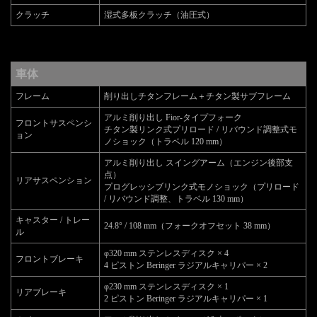
クラッチ
湿式多板クラッチ（油圧式）
車体
フレーム
削り出しチタンフレーム＋チタン製サブフレーム
アルミ削り出し Fior-タイプフォーク
フロントサスペンシ
チタン製リンク式プリロード / リバウンド調整式モ
ョン
ノショック（トラベル 120 mm）
アルミ削り出し スイングアーム（エンジン後部支
点）
リアサスペンション
プログレッシブリンク式モノショック（プリロード
/ リバウンド調整、トラベル 130 mm）
キャスター / トレー
24.8° / 108 mm（フォークオフセット 38 mm）
ル
φ320 mm ステンレスディスク × 4
フロントブレーキ
4 ピストン Beringer ラジアルキャリパー × 2
φ230 mm ステンレスディスク × 1
リアブレーキ
2 ピストン Beringer ラジアルキャリパー × 1