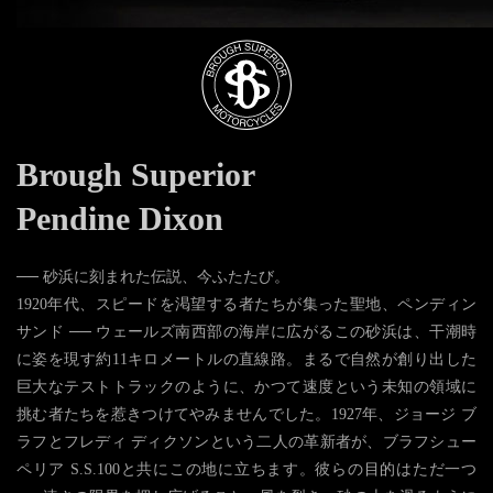
Brough Superior
Pendine Dixon
── 砂浜に刻まれた伝説、今ふたたび。
1920年代、スピードを渇望する者たちが集った聖地、ペンディン
サンド ── ウェールズ南西部の海岸に広がるこの砂浜は、干潮時
に姿を現す約11キロメートルの直線路。まるで自然が創り出した
巨大なテストトラックのように、かつて速度という未知の領域に
挑む者たちを惹きつけてやみませんでした。1927年、ジョージ ブ
ラフとフレディ ディクソンという二人の革新者が、ブラフシュー
ペリア S.S.100と共にこの地に立ちます。彼らの目的はただ一つ