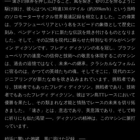
── 速さの限界を押し広げること。風を裂き、砂の上を滑るように
駆け抜け、彼らはついに時速130.6マイル（約209km/h）という当時
のソロモーターサイクル世界最速記録を樹立しました。この偉業
は、ブラフシューペリアという名をスピードの象徴として歴史に
刻み、ペンディン サンドに新たな伝説を焼き付けるものとなりま
した。そして、その記憶を現代に蘇らせた特別なモデルがペンデ
ィン ディクソンです。フレディ ディクソンの名を冠し、ブラフシ
ューペリアの速度への信仰と技術への敬意を体現するこのマシン
は、過去の追憶ではなく、未来への継承。クラシカルなフォルム
に宿るのは、かつての英雄たちの魂。そしてそこに、現代のエン
ジニアリングが新たな命を吹き込みまれています。挑戦者であ
り、技術者でもあったフレディ ディクソン。挑戦者であり、技術
者でもあったフレディ ディクソン。彼はマン島TTレースにおいて
優勝を果たし、その類まれな才能と情熱でレースの未来を切り拓
きました。「速さ」とは、意志であり、美意識であり、そして時
に祈りにも似た渇望 ──。ディクソンの精神は、このマシンに脈打
っています。
砂浜に響いた咆哮、風に溶けた記録、──