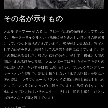
その名が示すもの
ノエル ポープ ── その名は、スピード記録の保持者としてではな
く、 モーターサイクルという機械に魂を通わせたひとりの探究者
として、今なお語り継がれています。 彼が残した記録は、数字と
しての価値を超え、精神としての意志を後世に伝えています。 速
さの先にある美しさ。技術と感覚の融合。 そして、機械と人間の
間に生まれる静かな共鳴。 ノエル ポープはそれらすべてを走りの
中に織り込み、ただ前を目指し続けました。 ブルックランズ サー
キットという聖地で、誰にも破られない「永遠の記録」を刻んだ
彼の姿は、 ブラフシューペリアという名車の理想を体現するもの
として、今も多くの人々の心に残っています。 激情ではなく、信
念によって駆け抜けたその人生 ── それは、時代を超え、ひとつ
の哲学となって輝き続けています。
ノエル ポープ。