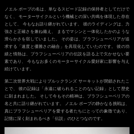
ノエル ポープの名は、単なるスピード記録の保持者としてだけで
なく、 モーターサイクルという機械との深い共鳴を体現した存在
として、 今もなお語り継がれています。 彼のライディングは、力
強さと正確さを兼ね備え、 まるでマシンと一体化したかのような
滑らかさを宿していました。 その姿は、ブラフシューペリアが追
求する「速度と優雅さの融合」を具現化していたのです。 彼の功
績と情熱は、ブラフシューペリアの伝説を語る上で欠かせない要
素であり、 今もなお多くのモーターサイクル愛好家に影響を与え
続けています。
第二次世界大戦によりブルックランズ サーキットが閉鎖されたこ
とで、 彼の記録は「永遠に破られることのない記録」として歴史
に刻まれました。 そして今もその精神は、ブラフシューペリアの
名と共に語り継がれています。 ノエル ポープの静かなる挑戦は、
真にブラフシューペリアを愛する者たちにとっての象徴であり、
記憶に深く刻まれるべき「伝説」のひとつなのです。