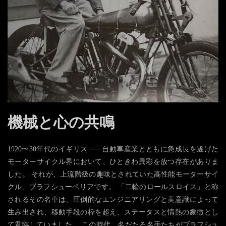
機械と心の共鳴
1920〜30年代のイギリス ── 自動車産業とともに急成長を遂げた
モーターサイクル界において、ひときわ異彩を放つ存在がありま
した。 それが、上流階級の趣味とされていた高性能モーターサイ
クル、ブラフシューペリアです。 「二輪のロールスロイス」と称
されるその名車は、圧倒的なエンジニアリングと美意識によって
生み出され、移動手段の枠を超え、ステータスと情熱の象徴とし
て君臨していました。 この時代、名だたる名手たちがブラフシュ