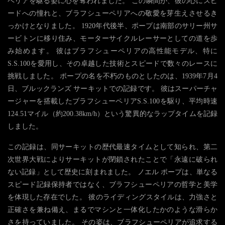
ペリアを駆る姿に心を奪われました。 この瞬間が、彼の心にスピ
ードへの憧れと、ブラフシューペリアへの敬愛を芽生えさせるき
っかけとなりました。 1920年代後半、ポープは南部のサリー州サ
ービトンに移り住み、モーターサイクルレーサーとしての道を歩
み始めます。 彼はブラフシューペリアの高性能モデル、特に
S.S.100を愛用し、その卓越した技術とスピードで数々のレースに
挑戦しました。 ポープの名を不朽のものとしたのは、1939年7月4
日、ブルックランズ サーキットでの記録です。 彼はスーパーチャ
ージャーを搭載したブラフシューペリアS.S.100を駆り、平均時速
124.51マイル（約200.38km/h）という驚異的なラップタイムを記録
しました。
この記録は、同サーキットの歴代最速タイムとして知られ、第二
次世界大戦によりサーキットが閉鎖されたことで「永遠に破られ
ない記録」として歴史に刻まれました。 ノエル ポープは、単なる
スピード記録保持者ではなく、ブラフシューペリアの哲学と美学
を体現した存在でした。 彼のライディングスタイルは、力強さと
正確さを兼ね備え、まるでマシンと一体化したかのような滑らか
さを持っていました。 その姿は、ブラフシューペリアが追求する